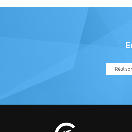
E
Réaliso