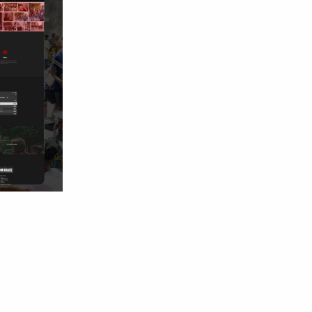
m
tion