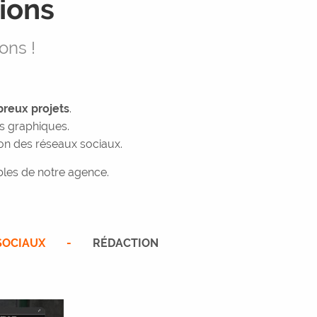
ions
ons !
reux projets
.
s graphiques.
on des réseaux sociaux.
bles de notre agence.
SOCIAUX
RÉDACTION