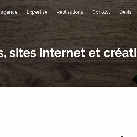
’agence
Expertise
Réalisations
Contact
Devis
Pôle Com
Expérience utili
s, sites internet et créa
Réseaux sociaux
Maintenance
Graphisme
WordPress
Rédaction
Sous-traitance