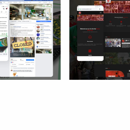
Brass Déliriu
andes informatique
Site internet
Réseaux Sociaux
Facebook
Visuels graphiques
Visuels de communica