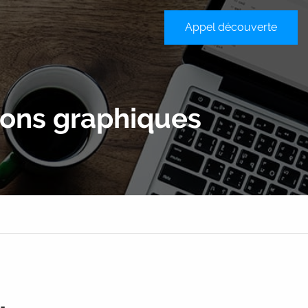
Appel découverte
sateur
tions graphiques