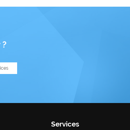
 ?
ices
Services