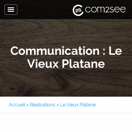
Toggle
navigation
Accueil
L’agence
Communication : Le
Expertise
Vieux Platane
Sites internet
Site internet
Site e-commerce
Application métier
Accueil
>
Réalisations
>
Le Vieux Platane
Application mobile
Communication
Pôle Com