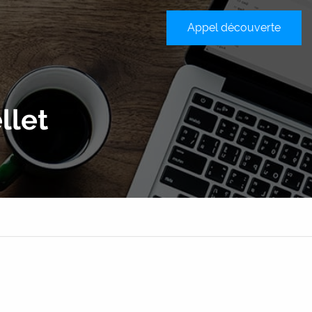
Appel découverte
sateur
llet