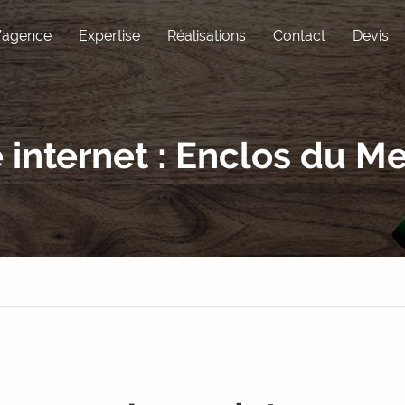
’agence
Expertise
Réalisations
Contact
Devis
Pôle Com
Expérience utili
e internet : Enclos du Me
Réseaux sociaux
Maintenance
Graphisme
WordPress
Rédaction
Sous-traitance