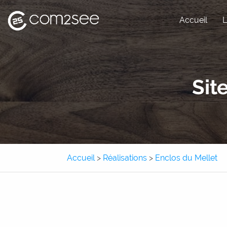
Accueil
L
Site internet
Sit
Site e-commerce
Application métier
Application mobile
Accueil
>
Réalisations
>
Enclos du Mellet