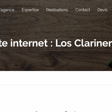
’agence
Expertise
Réalisations
Contact
Devis
Pôle Com
Expérience utili
te internet : Los Clarine
Réseaux sociaux
Maintenance
Graphisme
WordPress
Rédaction
Sous-traitance