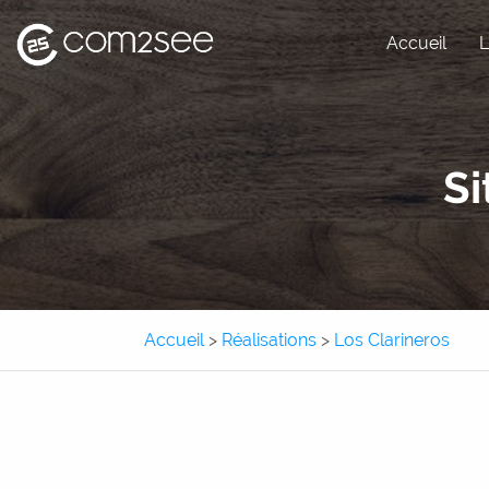
Accueil
L
Site internet
Si
Site e-commerce
Application métier
Application mobile
Accueil
>
Réalisations
>
Los Clarineros