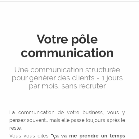
Réseaux sociaux
Graphisme
Rédaction
Votre pôle
Services +
communication
Expérience utilisateur
Maintenance
Une communication structurée
WordPress
pour générer des clients - 1 jours
Sous-traitance
par mois, sans recruter
Réalisations
Contact
La communication de votre business, vous y
pensez souvent… mais elle passe toujours après le
Devis
reste.
Vous vous dites
“ça va me prendre un temps