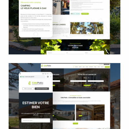
Site internet
Plans
Flyers et plaquettes
Côté Patio Immobilier &
Brunch
Sites internet
Accompagnement rédaction