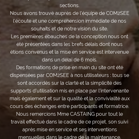
compétence, écoute et disponibilité dans une
entreprise à la fois très complexe et inédite pour
M2SEE
l'équipe, qui a su répondre d'une manière parfaite à
 nos
nos besoins.
Le site était à la fois d'une qualité visuelle et d'une
Je
 ont
intuitivité excellente avec son graphisme épuré
de 
us
offrant une grande lisibilité.
venue
Pr CF Roques Latrille
té
us se
es
nante
té aux
rice.
le
suivi
.