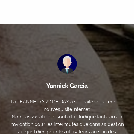
d’un
Pr CF Roques Latrille
s la
stion
Com2see a présenté professionnalisme,
De 
s