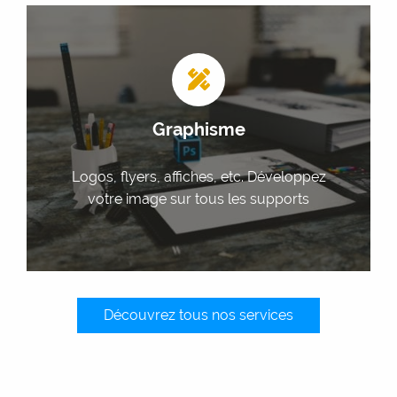
Graphisme
Parce que l'attrait visuel est toujours
Graphisme
aussi important, déployez votre
communication sur de nombreux
supports grâce à nos réalisations
Logos, flyers, affiches, etc. Développez
graphiques adaptées.
votre image sur tous les supports
Découvrez tous nos services