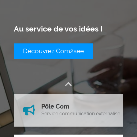
Réseaux sociaux
Graphisme
Rédaction
Au service de vos idées !
Services +
Expérience utilisateur
Découvrez Com2see
Maintenance
Graphisme
WordPress
Logos, cartes de visites, etc.
Sous-traitance
Réalisations
Pôle Com
Contact
Service communication externalisé
Devis