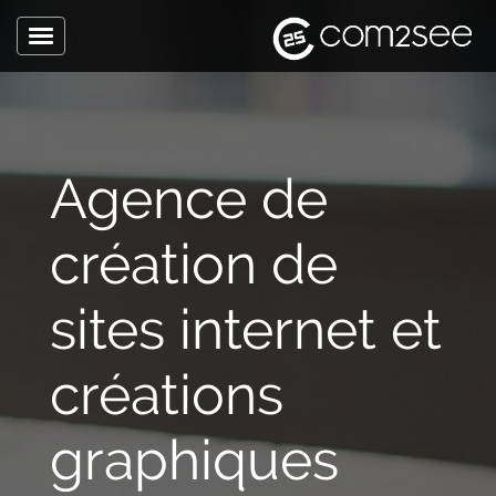
Toggle
navigation
Accueil
L’agence
Agence de
Expertise
création de
Sites internet
Site internet
sites internet et
Site e-commerce
Application métier
créations
Application mobile
graphiques
Communication
Pôle Com