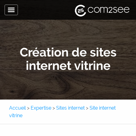
Toggle
navigation
Accueil
L’agence
Création de sites
Expertise
internet vitrine
Sites internet
Site internet
Site e-commerce
Application métier
Accueil
>
Expertise
>
Sites internet
>
Site internet
Application mobile
vitrine
Communication
Pôle Com