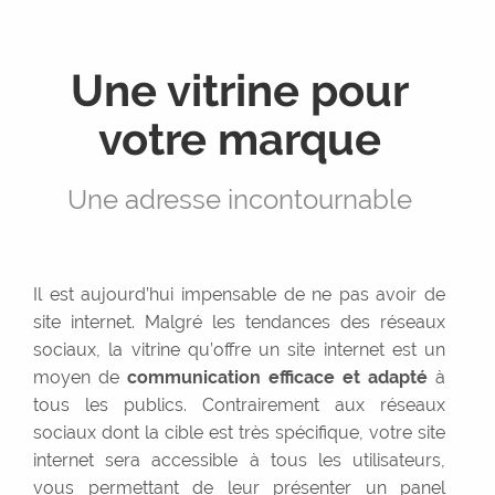
Réseaux sociaux
Graphisme
Une vitrine pour
Rédaction
votre marque
Services +
Expérience utilisateur
Une adresse incontournable
Maintenance
WordPress
Sous-traitance
Il est aujourd’hui impensable de ne pas avoir de
site internet. Malgré les tendances des réseaux
Réalisations
sociaux, la vitrine qu’offre un site internet est un
moyen de
communication efficace et adapté
à
Contact
tous les publics. Contrairement aux réseaux
sociaux dont la cible est très spécifique, votre site
Devis
internet sera accessible à tous les utilisateurs,
vous permettant de leur présenter un panel