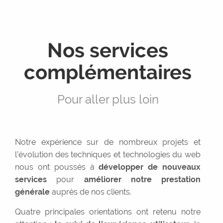
Réseaux sociaux
Graphisme
Rédaction
Nos services
Services +
complémentaires
Expérience utilisateur
Maintenance
Pour aller plus loin
WordPress
Sous-traitance
Notre expérience sur de nombreux projets et
Réalisations
l’évolution des techniques et technologies du web
nous ont poussés à
développer de nouveaux
Contact
services
pour
améliorer notre prestation
générale
auprès de nos clients.
Devis
Quatre principales orientations ont retenu notre