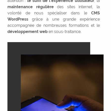
attention :
le suivi de l’expérience utilisateur
, la
maintenance régulière
des sites internet, la
volonté de nous spécialiser dans le
CMS
WordPress
grâce à une grande expérience
accompagnée de nombreuses formations et le
développement web
en sous-traitance.