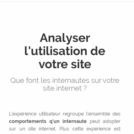
Réseaux sociaux
Graphisme
Rédaction
Analyser
Services +
l'utilisation de
Expérience utilisateur
Maintenance
votre site
WordPress
Sous-traitance
Que font les internautes sur votre
site internet ?
Réalisations
Contact
L’expérience utilisateur regroupe l’ensemble des
comportements q’un internaute
peut adopter
Devis
sur un site internet. Plus cette expérience est