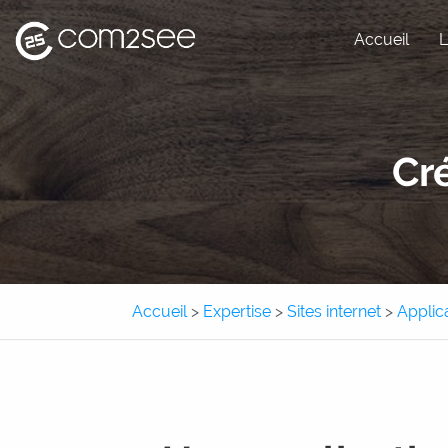
Accueil
L
Site internet
Cr
Site e-commerce
Application métier
Application mobile
Accueil
>
Expertise
>
Sites internet
>
Applic