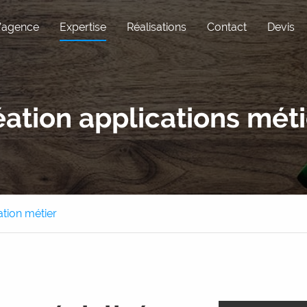
’agence
Expertise
Réalisations
Contact
Devis
Pôle Com
Expérience utili
éation applications méti
Réseaux sociaux
Maintenance
Graphisme
WordPress
Rédaction
Sous-traitance
ation métier