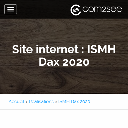
Toggle
navigation
Accueil
L’agence
Site internet : ISMH
Expertise
Dax 2020
Sites internet
Site internet
Site e-commerce
Application métier
Accueil
>
Réalisations
>
ISMH Dax 2020
Application mobile
Communication
Pôle Com