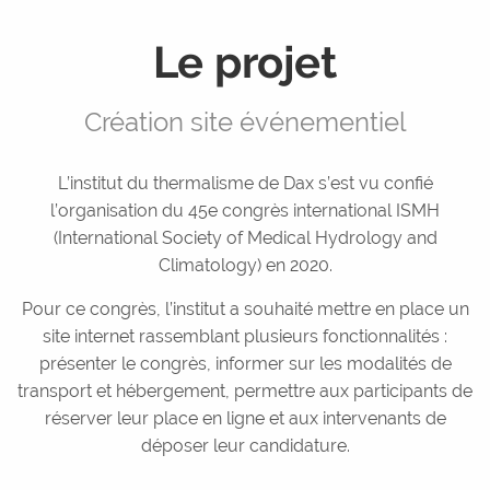
Réseaux sociaux
Le projet
Graphisme
Rédaction
Création site événementiel
Services +
Expérience utilisateur
L’institut du thermalisme de Dax s’est vu confié
l’organisation du 45e congrès international ISMH
Maintenance
(International Society of Medical Hydrology and
WordPress
Climatology) en 2020.
Sous-traitance
Pour ce congrès, l’institut a souhaité mettre en place un
Réalisations
site internet rassemblant plusieurs fonctionnalités :
présenter le congrès, informer sur les modalités de
Contact
transport et hébergement, permettre aux participants de
réserver leur place en ligne et aux intervenants de
déposer leur candidature.
Devis