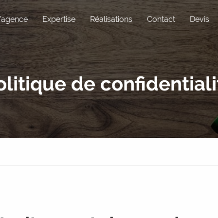
’agence
Expertise
Réalisations
Contact
Devis
Pôle Com
Expérience utili
olitique de confidentiali
Réseaux sociaux
Maintenance
Graphisme
WordPress
Rédaction
Sous-traitance