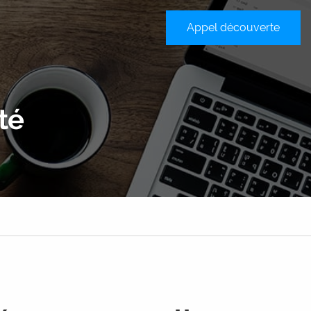
Appel découverte
sateur
té