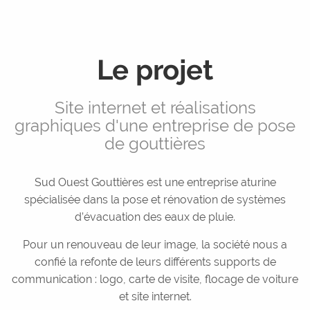
Réseaux sociaux
Graphisme
Rédaction
Le projet
Services +
Site internet et réalisations
Expérience utilisateur
graphiques d'une entreprise de pose
Maintenance
de gouttières
WordPress
Sous-traitance
Sud Ouest Gouttières est une entreprise aturine
spécialisée dans la pose et rénovation de systèmes
Réalisations
d’évacuation des eaux de pluie.
Pour un renouveau de leur image, la société nous a
Contact
confié la refonte de leurs différents supports de
communication : logo, carte de visite, flocage de voiture
Devis
et site internet.