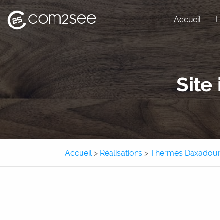
Accueil
L
Site internet
Site
Site e-commerce
Application métier
Application mobile
Accueil
>
Réalisations
>
Thermes Daxadou