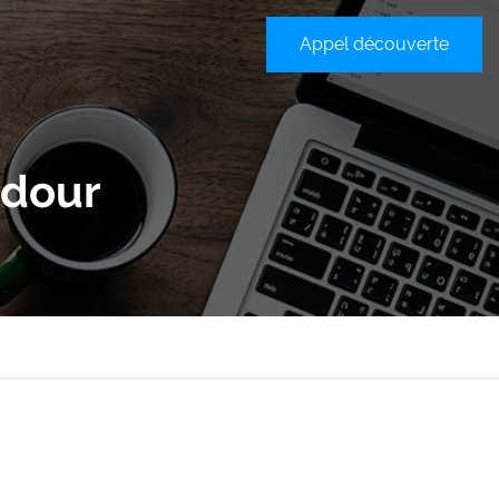
Appel découverte
sateur
adour