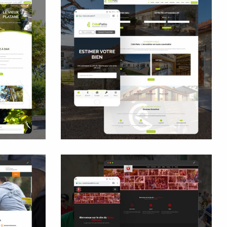
ne
Côté Patio Immobilier &
Brunch
Sites internet
Accompagnement rédaction
s
ères
Brass Délirium