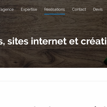
’agence
Expertise
Réalisations
Contact
Devis
Pôle Com
Expérience utili
s, sites internet et créa
Réseaux sociaux
Maintenance
Graphisme
WordPress
Rédaction
Sous-traitance