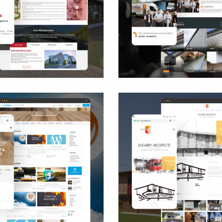
Site internet
Logo
daction des contenus
Carte de visite
Flocage voiture
Dugarry Archite
Wp2see
Site internet
log et vente en ligne
Rédaction