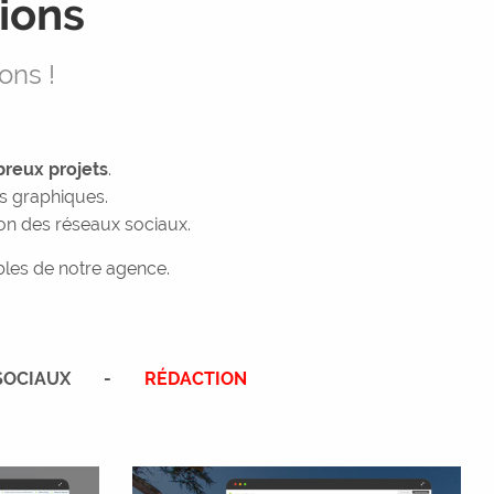
ions
ons !
reux projets
.
s graphiques.
on des réseaux sociaux.
bles de notre agence.
SOCIAUX
RÉDACTION