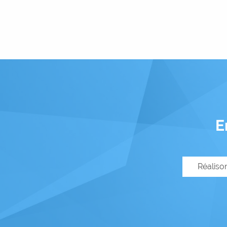
E
Réaliso