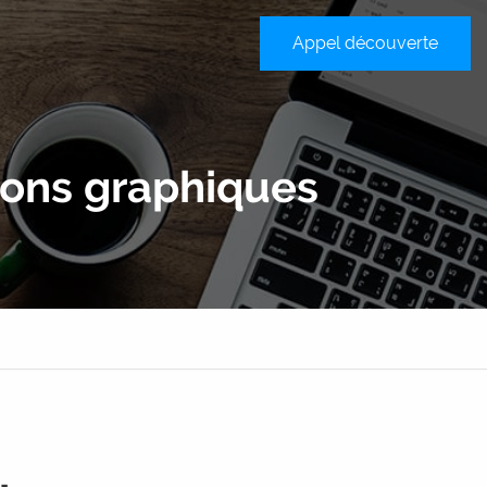
Appel découverte
sateur
tions graphiques