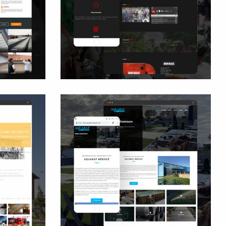
Site internet
Facebook
Visuels de communication
cte
Aquabat Négoce
Site internet
Rédaction