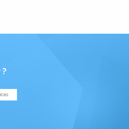
 ?
ices