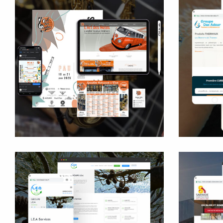
G
L'Art Des Notes
Service communication externalisé
LEA Services
Sar