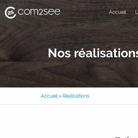
Accueil
L
Site internet
Nos réalisation
Site e-commerce
Application métier
Application mobile
Accueil
>
Réalisations