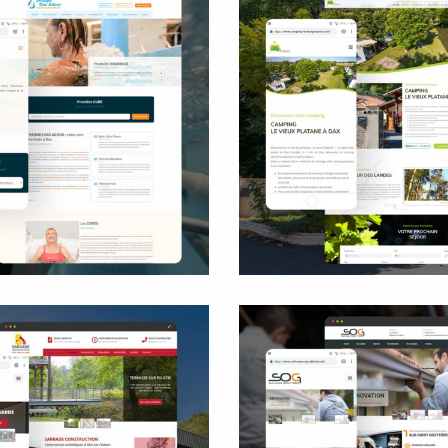
roupe Dax Adour
Le Vieux Plata
Site internet
Site internet
Rédaction
Plans
Logo
Flyers et plaquette
Sud Ouest Goutti
rade construction
Site internet