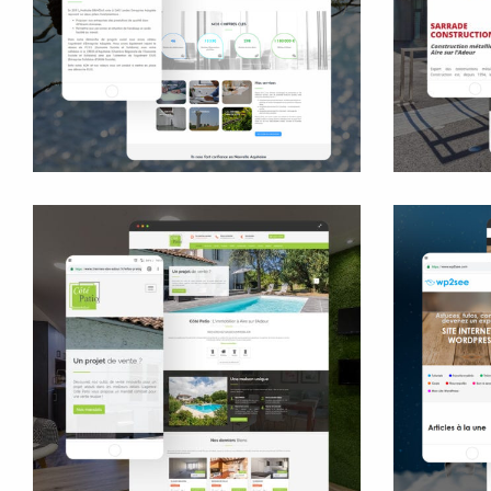
Site internet
Rédaction
Ré
Côté Patio Immobilier
Site internet
Rédaction des contenus
B
Signalétique
Carte de visite